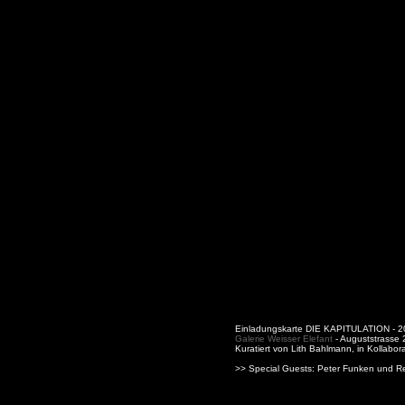
Einladungskarte DIE KAPITULATION -
Galerie Weisser Elefant
- Auguststrasse 2
Kuratiert von Lith Bahlmann, in Kollabor
>> Special Guests: Peter Funken und R