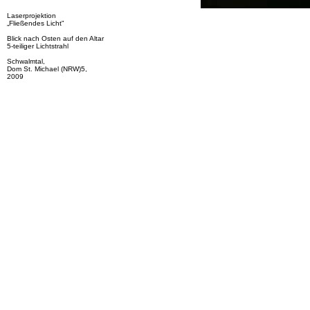
Laserprojektion
„Fließendes Licht"
Blick nach Osten auf den Altar
5-teiliger Lichtstrahl
Schwalmtal,
Dom St. Michael (NRW)5,
2009