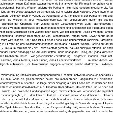
ln aufeinander folgen. Daß man Wagner heute als Stammvater der Filmmusik verstehen kann, l
hosformeln besteht. Wagner addierte die Pathosformeln nicht, sondern integrierte sie. Abe
icht auf die Weise zustande zu bringen wie seine italienischen Kollegen. Diese integrierte
agners Leitmotiv-Technik verlegt die Ausbildung eines Kontinuums der Pathosformeln und 
ums. Sie werden in ihrer Wirkungsmöglichkeit nur eingeschränkt durch die psychi
n ist eigentlich der Übergang vom Wagner-schen Gesamtkunstwerk zum Totalkunstwerk 
erung zwischen Ereigniszeit des Bühnengeschehens und Erlebniszeit des Publikums bedeu
Aber diese Möglichkeit sieht Wagner noch nicht. Wie der bekannte Dialog zwischen Parsifal
ichung und konkreten Beschränkung von Pathosformeln. Parsifal sagte: „Zwar schritt ich k
 wird hier die Zeit." Das ist auf einer Ebene eine unüberbietbar raffinierte Parallelisie
g zur Erfahrung des Weltzusammenhanges durch das Publikum. Wenige Schritte auf der B
 „Zum Raum wird hier die Zeit" -- wird sichtbar gemacht, daß die prinzipiell offenen und end
f der Bühne abhängig sind. Auf einer dritten Ebene besagt der Dialog, daß jedes künstleri
flich Unabschließbares -- wie geschichtliche Zeiterfahrung -- dingfest zu machen. Totalkunst
nwand, eines Ateliers, einer Bühne, eines Experimentierfeldes --, um dann diesen kon
logisch aufzuladen. Der Totalitarismus dagegen versucht, solche abstrakten Funktionen
.
r Wahrnehmung und Reflexion entgegenzuwirken. Gesamtkunstwerke erwecken aber allzu le
zu sein, wenn sie gleichermaßen betont alle menschlichen Fähigkeiten zur sinnlichen
ein Gedankensystem ausrichten. So lange dieser Vorgang auf der Ebene des ästhetischen Sch
schlichsten und besten Absichten aus Theatern, Konzertsälen, Universitäten und Museen auf
oziale und politische Handlungsanleitungen mißverstehen will, verwandelt die hypothet
 es unumgänglich, z.B. den totalen Staat als ,Gesamtkunstwerk' zu definieren. Totalitari
 der Lebensrealität der Menschen verbindlich werden zu lassen, indem diese Lebensreal
lich und bild-bildlich nimmt, wer begriffs- und bildgläubig die Verwirklichung von Utopie
r Spekulationen über das Ganze nur für gerechtfertigt hält, wenn sich diese Spekulati
st dann totalitär werden, wenn er nichts anderes wollte, als gegen die beschränkte und schl