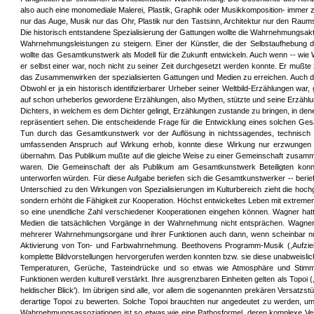
also auch eine monomediale Malerei, Plastik, Graphik oder Musikkomposition- immer zug
nur das Auge, Musik nur das Ohr, Plastik nur den Tastsinn, Architektur nur den Raum
Die historisch entstandene Spezialisierung der Gattungen wollte die Wahrnehmungsaktivi
Wahrnehmungsleistungen zu steigern. Einer der Künstler, die der Selbstaufhebung 
wollte das Gesamtkunstwerk als Modell für die Zukunft entwickeln. Auch wenn -- wie 
er selbst einer war, noch nicht zu seiner Zeit durchgesetzt werden konnte. Er mußte 
das Zusammenwirken der spezialisierten Gattungen und Medien zu erreichen. Auch die
Obwohl er ja ein historisch identifizierbarer Urheber seiner Weltbild-Erzählungen war,
auf schon urheberlos gewordene Erzählungen, also Mythen, stützte und seine Erzählung
Dichters, in welchem es dem Dichter gelingt, Erzählungen zustande zu bringen, in den
repräsentiert sehen. Die entscheidende Frage für die Entwicklung eines solchen G
Tun durch das Gesamtkunstwerk vor der Auflösung in nichtssagendes, technisch 
umfassenden Anspruch auf Wirkung erhob, konnte diese Wirkung nur erzwungen 
übernahm. Das Publikum mußte auf die gleiche Weise zu einer Gemeinschaft zusamme
waren. Die Gemeinschaft der als Publikum am Gesamtkunstwerk Beteiligten konnt
unterworfen würden. Für diese Aufgabe beriefen sich die Gesamtkunstwerker -- berief
Unterschied zu den Wirkungen von Spezialisierungen im Kulturbereich zieht die hochg
sondern erhöht die Fähigkeit zur Kooperation. Höchst entwickeltes Leben mit extremen 
so eine unendliche Zahl verschiedener Kooperationen eingehen können. Wagner hatte
Medien die tatsächlichen Vorgänge in der Wahrnehmung nicht entsprächen. Wagner 
mehrerer Wahrnehmungsorgane und ihrer Funktionen auch dann, wenn scheinbar nu
Aktivierung von Ton- und Farbwahrnehmung. Beethovens Programm-Musik (,Aufzie
komplette Bildvorstellungen hervorgerufen werden konnten bzw. sie diese unabweislich
Temperaturen, Gerüche, Tasteindrücke und so etwas wie Atmosphäre und Stimm
Funktionen werden kulturell verstärkt. Ihre ausgrenzbaren Einheiten gelten als Topoi (
heldischer Blick'). Im übrigen sind alle, vor allem die sogenannten prekären Versatz
derartige Topoi zu bewerten. Solche Topoi brauchten nur angedeutet zu werden, u
Wahrnehmungsassoziationen ist so etwas wie eine Pathosformel, deren komplexe Ver