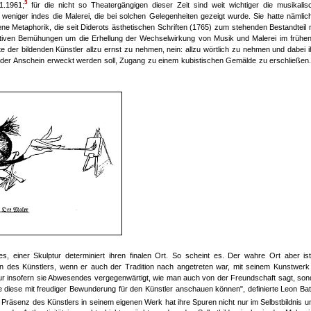
3
1.1961;
für die nicht so Theatergängigen dieser Zeit sind weit wichtiger die musikalis
weniger indes die Malerei, die bei solchen Gelegenheiten gezeigt wurde. Sie hatte nämlich
ne Metaphorik, die seit Diderots ästhetischen Schriften (1765) zum stehenden Bestandteil 
tativen Bemühungen um die Erhellung der Wechselwirkung von Musik und Malerei im frühen
rte der bildenden Künstler allzu ernst zu nehmen, nein: allzu wörtlich zu nehmen und dabei 
der Anschein erweckt werden soll, Zugang zu einem kubistischen Gemälde zu erschließen.
einer Skulptur determiniert ihren finalen Ort. So scheint es. Der wahre Ort aber ist
ben des Künstlers, wenn er auch der Tradition nach angetreten war, mit seinem Kunstwerk
ht nur insofern sie Abwesendes vergegenwärtigt, wie man auch von der Freundschaft sagt, so
 diese mit freudiger Bewunderung für den Künstler anschauen können", definierte Leon Batt
 Präsenz des Künstlers in seinem eigenen Werk hat ihre Spuren nicht nur im Selbstbildnis u