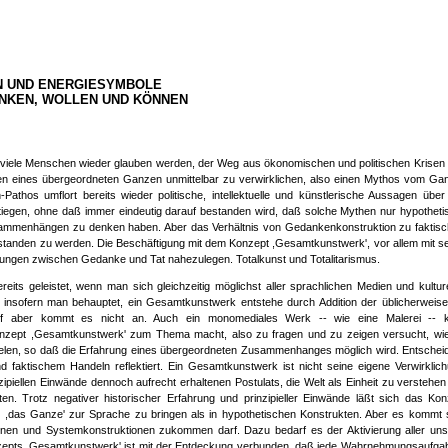
 UND ENERGIESYMBOLE
ENKEN, WOLLEN UND KÖNNEN
hr viele Menschen wieder glauben werden, der Weg aus ökonomischen und politischen Krisen 
ionen eines übergeordneten Ganzen unmittelbar zu verwirklichen, also einen Mythos vom Ga
thos umflort bereits wieder politische, intellektuelle und künstlerische Aussagen über
tiegen, ohne daß immer eindeutig darauf bestanden wird, daß solche Mythen nur hypotheti
Zusammenhängen zu denken haben. Aber das Verhältnis von Gedankenkonstruktion zu faktis
tanden zu werden. Die Beschäftigung mit dem Konzept ,Gesamtkunstwerk', vor allem mit se
tlungen zwischen Gedanke und Tat nahezulegen. Totalkunst und Totalitarismus.
ts geleistet, wenn man sich gleichzeitig möglichst aller sprachlichen Medien und kulture
t, insofern man behauptet, ein Gesamtkunstwerk entstehe durch Addition der üblicherweise
auf aber kommt es nicht an. Auch ein monomediales Werk -- wie eine Malerei -- 
onzept ,Gesamtkunstwerk' zum Thema macht, also zu fragen und zu zeigen versucht, wie
elen, so daß die Erfahrung eines übergeordneten Zusammenhanges möglich wird. Entschei
 faktischem Handeln reflektiert. Ein Gesamtkunstwerk ist nicht seine eigene Verwirklich
zipiellen Einwände dennoch aufrecht erhaltenen Postulats, die Welt als Einheit zu verstehe
 Trotz negativer historischer Erfahrung und prinzipieller Einwände läßt sich das Kon
, ,das Ganze' zur Sprache zu bringen als in hypothetischen Konstrukten. Aber es kommt 
ionen und Systemkonstruktionen zukommen darf. Dazu bedarf es der Aktivierung aller uns
onzepts ,Gesamtkunstwerk' ist mit der Entdeckung verbunden, daß jede Wahrnehmungsaufgab