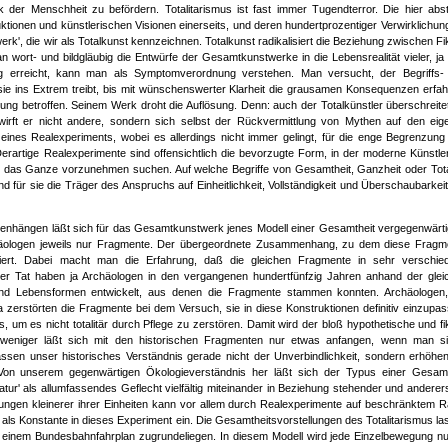
er Menschheit zu befördern. Totalitarismus ist fast immer Tugendterror. Die hier abst
ionen und künstlerischen Visionen einerseits, und deren hundertprozentiger Verwirklichung
erk', die wir als Totalkunst kennzeichnen. Totalkunst radikalisiert die Beziehung zwischen Fi
wort- und bildgläubig die Entwürfe der Gesamtkunstwerke in die Lebensrealität vieler, ja a
g erreicht, kann man als Symptomverordnung verstehen. Man versucht, der Begriffs-
sie ins Extrem treibt, bis mit wünschenswerter Klarheit die grausamen Konsequenzen erfah
ung betroffen. Seinem Werk droht die Auflösung. Denn: auch der Totalkünstler überschreitet
wirft er nicht andere, sondern sich selbst der Rückvermittlung von Mythen auf den eig
ines Realexperiments, wobei es allerdings nicht immer gelingt, für die enge Begrenzung
 Derartige Realexperimente sind offensichtlich die bevorzugte Form, in der moderne Künstle
r das Ganze vorzunehmen suchen. Auf welche Begriffe von Gesamtheit, Ganzheit oder Total
für sie die Träger des Anspruchs auf Einheitlichkeit, Vollständigkeit und Überschaubarkei
enhängen läßt sich für das Gesamtkunstwerk jenes Modell einer Gesamtheit vergegenwärti
häologen jeweils nur Fragmente. Der übergeordnete Zusammenhang, zu dem diese Fragm
iert. Dabei macht man die Erfahrung, daß die gleichen Fragmente in sehr verschie
r Tat haben ja Archäologen in den vergangenen hundertfünfzig Jahren anhand der glei
 und Lebensformen entwickelt, aus denen die Fragmente stammen konnten. Archäologen,
ja zerstörten die Fragmente bei dem Versuch, sie in diese Konstruktionen definitiv einzupa
, um es nicht totalitär durch Pflege zu zerstören. Damit wird der bloß hypothetische und fi
weniger läßt sich mit den historischen Fragmenten nur etwas anfangen, wenn man si
en unser historisches Verständnis gerade nicht der Unverbindlichkeit, sondern erhöhen
 Von unserem gegenwärtigen Ökologieverständnis her läßt sich der Typus einer Gesamt
atur' als allumfassendes Geflecht vielfältig miteinander in Beziehung stehender und anderer
ungen kleinerer ihrer Einheiten kann vor allem durch Realexperimente auf beschränktem 
als Konstante in dieses Experiment ein. Die Gesamtheitsvorstellungen des Totalitarismus la
 einem Bundesbahnfahrplan zugrundeliegen. In diesem Modell wird jede Einzelbewegung nu