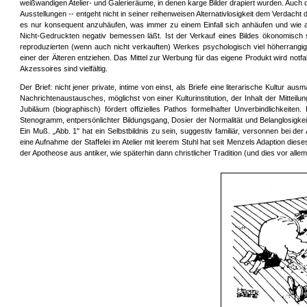
weißwandigen Atelier- und Galerieräume, in denen karge Bilder drapiert wurden. Auch
Ausstellungen -- entgeht nicht in seiner reihenweisen Alternativlosigkeit dem Verdacht d
es nur konsequent anzuhäufen, was immer zu einem Einfall sich anhäufen und wie
Nicht-Gedruckten negativ bemessen läßt. Ist der Verkauf eines Bildes ökonomisch
reproduzierten (wenn auch nicht verkauften) Werkes psychologisch viel höherrangig
einer der Älteren entziehen. Das Mittel zur Werbung für das eigene Produkt wird notfa
Akzessoires sind vielfältig.
Der Brief: nicht jener private, intime von einst, als Briefe eine literarische Kultur 
Nachrichtenaustausches, möglichst von einer Kulturinstitution, der Inhalt der Mitteil
Jubiläum (biographisch) fördert offizielles Pathos formelhafter Unverbindlichkeiten.
Stenogramm, entpersönlichter Bildungsgang, Dosier der Normalität und Belanglosigkeit
Ein Muß. „Abb. 1" hat ein Selbstbildnis zu sein, suggestiv familiär, versonnen bei d
eine Aufnahme der Staffelei im Atelier mit leerem Stuhl hat seit Menzels Adaption di
der Apotheose aus antiker, wie späterhin dann christlicher Tradition (und dies vor alle