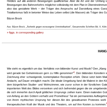
Hinblick auf alle anderen Bewegungen qualifizierbar. Aber die Art und der Umfang 
Bewegungen des Bahnverkehrs möglichst vollständig mit dem Plan in Übereinstimmung z
also das gestaltete Werk -- der Träger des Anspruchs auf Darstellung eines Ganz
Totalitarismus faßt in betonter Weise das Leben selbst (die Massen) als Träger des Ga
Bázon Brock
Aus: Bázon Brock, „Ästhetik gegen erzwungene Unmittelbarkeit", Gesammelte Schriften Bd. II, Köln
» figgs. in corresponding gallery
HANG
Wie steht es eigentlich um das Verhältnis von bildender Kunst und Musik? Den „Klang d
1
wird gerade bei Geheimnissen gern zu Hilfe genommen"
. Den bildenden Künstlern w
Zeichnung eher schweigende, kontemplative Rezeption erfuhr. Diese setzt beim Mal
Andacht, auf Dauer erträglich macht. Die ideale Umgebung fand die Malerei in den Köp
dem bürgerlichen Studier- und Wohnzimmer, wie zuvor schon in der fürstlichen Galeri
importierten Welt des Bildes versenken und sich befremdet gegen die sie umgebende 
die sich immerhin durch Apoll göttlichen Ursprungs zeihen kann. Einen malenden Got
von Anfang an den Göttern verhaßt und Prometheus' Tat ein permanentes Aufbegehren
von ihrem mythischen Ursprung her diesen Akt des gewaltsamen Protestes wohl ni
therapeutischen Kraft der Musik und des Theaters, um auf ihre Kosten zu kommen.