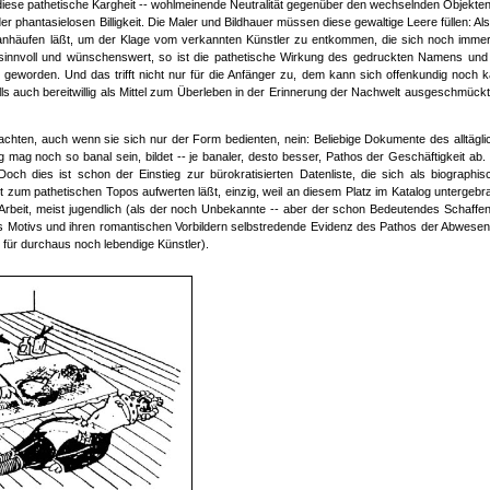
 diese pathetische Kargheit -- wohlmeinende Neutralität gegenüber den wechselnden Objekten
er phantasielosen Billigkeit. Die Maler und Bildhauer müssen diese gewaltige Leere füllen: Als
 anhäufen läßt, um der Klage vom verkannten Künstler zu entkommen, die sich noch imme
 sinnvoll und wünschenswert, so ist die pathetische Wirkung des gedruckten Namens und
 geworden. Und das trifft nicht nur für die Anfänger zu, dem kann sich offenkundig noch 
lls auch bereitwillig als Mittel zum Überleben in der Erinnerung der Nachwelt ausgeschmückt
ausmachten, auch wenn sie sich nur der Form bedienten, nein: Beliebige Dokumente des alltägl
ung mag noch so banal sein, bildet -- je banaler, desto besser, Pathos der Geschäftigkeit ab
 Doch dies ist schon der Einstieg zur bürokratisierten Datenliste, die sich als biographi
 zum pathetischen Topos aufwerten läßt, einzig, weil an diesem Platz im Katalog untergebr
er Arbeit, meist jugendlich (als der noch Unbekannte -- aber der schon Bedeutendes Schaffe
eses Motivs und ihren romantischen Vorbildern selbstredende Evidenz des Pathos der Abwesen
m für durchaus noch lebendige Künstler).