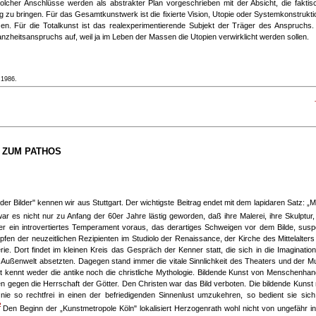
solcher Anschlüsse werden als abstrakter Plan vorgeschrieben mit der Absicht, die faktis
u bringen. Für das Gesamtkunstwerk ist die fixierte Vision, Utopie oder Systemkonstruktio
en. Für die Totalkunst ist das realexperimentierende Subjekt der Träger des Anspruchs.
nzheitsanspruchs auf, weil ja im Leben der Massen die Utopien verwirklicht werden sollen.
 1986.
 ZUM PATHOS
er Bilder" kennen wir aus Stuttgart. Der wichtigste Beitrag endet mit dem lapidaren Satz: „
ar es nicht nur zu Anfang der 60er Jahre lästig geworden, daß ihre Malerei, ihre Skulptur,
er ein introvertiertes Temperament voraus, das derartiges Schweigen vor dem Bilde, susp
fen der neuzeitlichen Rezipienten im Studiolo der Renaissance, der Kirche des Mittelalter
e. Dort findet im kleinen Kreis das Gespräch der Kenner statt, die sich in die Imagination
Außenwelt absetzten. Dagegen stand immer die vitale Sinnlichkeit des Theaters und der Mu
t kennt weder die antike noch die christliche Mythologie. Bildende Kunst von Menschenhand
 gegen die Herrschaft der Götter. Den Christen war das Bild verboten. Die bildende Kunst
e so rechtfrei in einen der befriedigenden Sinnenlust umzukehren, so bedient sie sich
2
Den Beginn der „Kunstmetropole Köln" lokalisiert Herzogenrath wohl nicht von ungefähr in