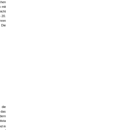
chen
 mit
nicht
 20.
ihren
 Die
 die
 das
ndern
ista
nd in