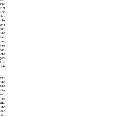
iegt
r er
n die
ihre
sche
sehr
ten,
 und
aum,
rung
ühne
losen
sche
 geht
kret
 wie
icht
 und
eins
 das
isch
smus
ität
n und
onen
echte