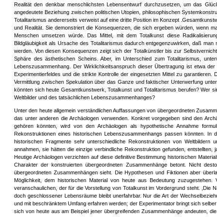
Realität den denkbar menschlichsten Lebensentwurf durchzusetzen, um das Glück d
angedeutete Beziehung zwischen politischen Utopien, philosophischen Systemkonstrukt
Totalitarismus andererseits verweist auf eine dritte Position im Konzept .Gesamtkunstw
und Realität. Sie demonstriert die Konsequenzen, die sich ergeben würden, wenn man 
Menschen umsetzen würde. Das Mittel, mit dem Totalkunst diese Radikalisierun
Bildgläubigkeit als Ursache des Totalitarismus dadurch entgegenzuwirken, daß man 
werden. Von diesen Konsequenzen zeigt sich der Totalkünstler bis zur Selbstvernicht
Sphäre des ästhetischen Scheins. Aber, im Unterschied zum Totalitarismus, unter
Lebenszusammenhang. Der Wirklichkeitsanspruch dieser Übertragung ist etwa der e
Experimentierfeldes und die strikte Kontrolle der eingesetzten Mittel zu garantieren.
Vermittlung zwischen Spekulation über das Ganze und faktischer Unterwerfung unte
könnten sich heute Gesamtkunstwerk, Totalkunst und Totalitarismus berufen? Wer sind 
Weltbilder und des tatsächlichen Lebenszusammenhanges?
Unter den heute allgemein verständlichen Auffassungen von übergeordneten Zusamm
das unter anderen die Archäologen verwenden. Konkret vorgegeben sind den Arc
gehören könnten, wird von den Archäologen als hypothetische Annahme formul
Rekonstruktionen eines historischen Lebenszusammenhangs passen könnten. In de
historischen Fragmente sehr unterschiedliche Rekonstruktionen von Weltbildern
annahmen, sie hätten die einzige verbindliche Rekonstruktion gefunden, entstellten, 
Heutige Archäologen verzichten auf diese definitive Bestimmung historischen Materials
Charakter der konstruierten übergeordneten Zusammenhänge betont. Nicht desto
übergeordneten Zusammenhängen sieht. Die Hypothesen und Fiktionen aber überlass
Möglichkeit, dem historischen Material von heute aus Bedeutung zuzugestehen.
veranschaulichen, der für die Vorstellung von Totalkunst im Vordergrund steht. ,Die N
doch geschlossener Lebensräume bleibt unerfahrbar. Nur die Art der Wechselbezieh
und mit beschränktem Umfang erfahren werden; der Experimentator bringt sich selber 
sich von heute aus am Beispiel jener übergreifenden Zusammenhänge andeuten, die