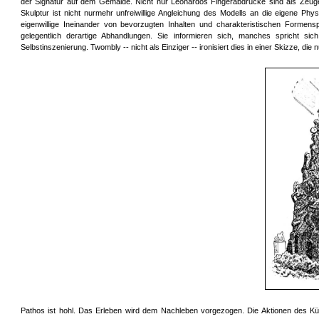
der Signatur auf dem Gemälde. Nicht nur Leonardos Fingerabdrücke sind als Zeugen 
Skulptur ist nicht nurmehr unfreiwillige Angleichung des Modells an die eigene Phy
eigenwillige Ineinander von bevorzugten Inhalten und charakteristischen Formenspr
gelegentlich derartige Abhandlungen. Sie informieren sich, manches spricht 
Selbstinszenierung. Twombly -- nicht als Einziger -- ironisiert dies in einer Skizze, di
Pathos ist hohl. Das Erleben wird dem Nachleben vorgezogen. Die Aktionen des Künst