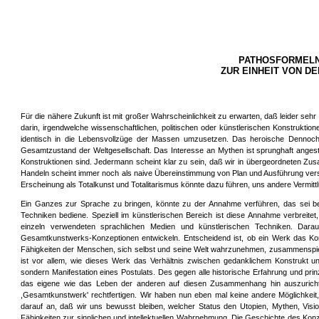
PATHOSFORMELN
ZUR EINHEIT VON D
Für die nähere Zukunft ist mit großer Wahrscheinlichkeit zu erwarten, daß leider se
darin, irgendwelche wissenschaftlichen, politischen oder künstlerischen Konstrukt
identisch in die Lebensvollzüge der Massen umzusetzen. Das heroische Dennoch-Pa
Gesamtzustand der Weltgesellschaft. Das Interesse an Mythen ist sprunghaft anges
Konstruktionen sind. Jedermann scheint klar zu sein, daß wir in übergeordneten 
Handeln scheint immer noch als naive Übereinstimmung von Plan und Ausführung vers
Erscheinung als Totalkunst und Totalitarismus könnte dazu führen, uns andere Vermit
Ein Ganzes zur Sprache zu bringen, könnte zu der Annahme verführen, das sei berei
Techniken bediene. Speziell im künstlerischen Bereich ist diese Annahme verbreite
einzeln verwendeten sprachlichen Medien und künstlerischen Techniken. Dar
Gesamtkunstwerks-Konzeptionen entwickeln. Entscheidend ist, ob ein Werk das K
Fähigkeiten der Menschen, sich selbst und seine Welt wahrzunehmen, zusammenspi
ist vor allem, wie dieses Werk das Verhältnis zwischen gedanklichem Konstrukt und
sondern Manifestation eines Postulats. Des gegen alle historische Erfahrung und prin
das eigene wie das Leben der anderen auf diesen Zusammenhang hin auszurichten.
,Gesamtkunstwerk' rechtfertigen. Wir haben nun eben mal keine andere Möglichkeit
darauf an, daß wir uns bewusst bleiben, welcher Status den Utopien, Mythen, Vis
Fähigkeiten zur sinnlichen und intellektuellen Wahrnehmung. Die Geschichte des K