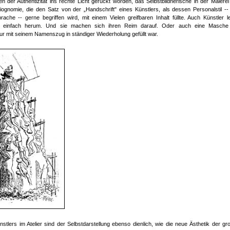
der Authentizität ins rechte Licht gerückt worden, das Selbstbildnerische in der Malerei
siognomie, die den Satz von der „Handschrift" eines Künstlers, als dessen Personalstil --
ache -- gerne begriffen wird, mit einem Vielen greifbaren Inhalt füllte. Auch Künstler l
sich einfach herum. Und sie machen sich ihren Reim darauf. Oder auch eine Masche
e nur mit seinem Namenszug in ständiger Wiederholung gefüllt war.
lers im Atelier sind der Selbstdarstellung ebenso dienlich, wie die neue Ästhetik der gr