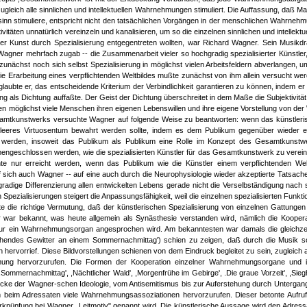
leich alle sinnlichen und intellektuellen Wahrnehmungen stimuliert. Die Auffassung, daß Ma
sinn stimuliere, entspricht nicht den tatsächlichen Vorgängen in der menschlichen Wahrnehm
täten unnatürlich vereinzeln und kanalisieren, um so die einzelnen sinnlichen und intellektu
der Kunst durch Spezialisierung entgegentreten wollten, war Richard Wagner. Sein Musikd
Wagner mehrfach zugab -- die Zusammenarbeit vieler so hochgradig spezialisierter Künstler,
zunächst noch sich selbst Spezialisierung in möglichst vielen Arbeitsfeldern abverlangen, 
 Erarbeitung eines verpflichtenden Weltbildes mußte zunächst von ihm allein versucht wer
 glaubte er, das entscheidende Kriterium der Verbindlichkeit garantieren zu können, indem er
 als Dichtung auffaßte. Der Geist der Dichtung überschreitet in dem Maße die Subjektivitä
en möglichst viele Menschen ihren eigenen Lebenswillen und ihre eigene Vorstellung von der
esamtkunstwerks versuchte Wagner auf folgende Weise zu beantworten: wenn das künstleri
leeres Virtuosentum bewahrt werden sollte, indem es dem Publikum gegenüber wieder e
werden, insoweit das Publikum als Publikum eine Rolle im Konzept des Gesamtkunstw
ngeschlossen werden, wie die spezialisierten Künstler für das Gesamtkunstwerk zu verein
e nur erreicht werden, wenn das Publikum wie die Künstler einem verpflichtenden Welt
 sich auch Wagner -- auf eine auch durch die Neurophysiologie wieder akzeptierte Tatsache
radige Differenzierung allen entwickelten Lebens gerade nicht die Verselbständigung nach s
Spezialisierungen steigert die Anpassungsfähigkeit, weil die einzelnen spezialisierten Funkt
 die richtige Vermutung, daß der künstlerischen Spezialisierung von einzelnen Gattungen
war bekannt, was heute allgemein als Synästhesie verstanden wird, nämlich die Koopera
r ein Wahrnehmungsorgan angesprochen wird. Am bekanntesten war damals die gleichzei
hendes Gewitter an einem Sommernachmittag') schien zu zeigen, daß durch die Musik s
 hervorrief. Diese Bildvorstellungen schienen von dem Eindruck begleitet zu sein, zugleich
ung hervorzurufen. Die Formen der Kooperation einzelner Wahrnehmungsorgane und i
,Sommernachmittag', ,Nächtlicher Wald', ,Morgenfrühe im Gebirge', .Die graue Vorzeit', ,Sieg
stücke der Wagner-schen Ideologie, vom Antisemitismus bis zur Auferstehung durch Untergan
m beim Adressaten viele Wahrnehmungsassoziationen hervorzurufen. Dieser betonte Aufruf
knüpfung bei Wagner „Leitmotiv" genannt wird. Die künstlerische Aussage wird den Adress