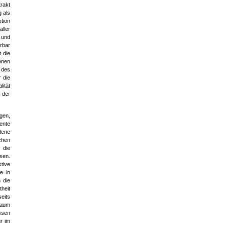
rakt
 als
ktion
ller
 und
rbar
 die
enen
 des
r die
ität
t der
gen,
ente
dene
chen
 die
ssen.
ktive
e in
 die
heit
seits
Raum
ssen
r im