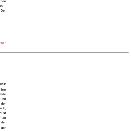
chen
n --
 Der
Top ^
Musik
 ihre
ekte
s und
 der
sik,
 ist
 mag
 der
 der