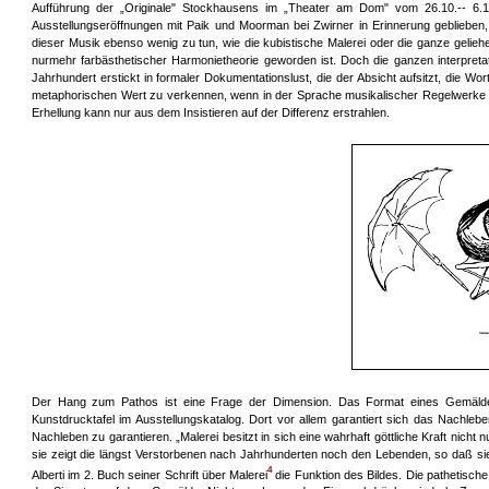
Aufführung der „Originale" Stockhausens im „Theater am Dom" vom 26.10.-- 6.1
Ausstellungseröffnungen mit Paik und Moorman bei Zwirner in Erinnerung geblieben, 
dieser Musik ebenso wenig zu tun, wie die kubistische Malerei oder die ganze geliehe
nurmehr farbästhetischer Harmonietheorie geworden ist. Doch die ganzen interpre
Jahrhundert erstickt in formaler Dokumentationslust, die der Absicht aufsitzt, die Wo
metaphorischen Wert zu verkennen, wenn in der Sprache musikalischer Regelwerke 
Erhellung kann nur aus dem Insistieren auf der Differenz erstrahlen.
Der Hang zum Pathos ist eine Frage der Dimension. Das Format eines Gemäldes, 
Kunstdrucktafel im Ausstellungskatalog. Dort vor allem garantiert sich das Nachle
Nachleben zu garantieren. „Malerei besitzt in sich eine wahrhaft göttliche Kraft nic
sie zeigt die längst Verstorbenen nach Jahrhunderten noch den Lebenden, so daß sie
4
Alberti im 2. Buch seiner Schrift über Malerei
die Funktion des Bildes. Die pathetische