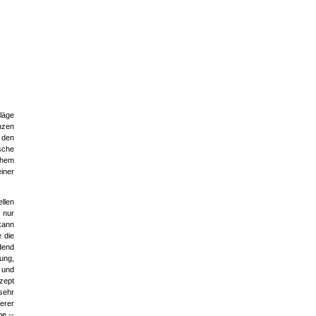
läge
nzen
 den
sche
chem
iner
llen
 nur
kann
 die
dend
ung,
n und
zept
sehr
erer
e --