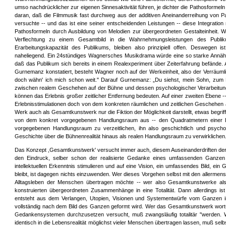
umso nachdrücklicher zur eigenen Sinnesaktivität führen, je dichter die Pathosforme
daran, daß die Filmmusik fast durchweg aus der additiven Aneinanderreihung von Pat
versuchte -- und das ist eine seiner entscheidenden Leistungen -- diese Integration n
Pathosformeln durch Ausbildung von Melodien zur übergeordneten Gestalteinheit. W
Verflechtung zu einem Gesamtbild in die Wahrnehmungsleistungen des Publik
Erarbeitungskapazität des Publikums, bleiben also prinzipiell offen. Deswege
naheliegend. Ein 24stündiges Wagnersches Musikdrama würde eine so starke Annäh
daß das Publikum sich bereits in einem Realexperiment über Zeiterfahrung befände. 
Gurnemanz konstatiert, besteht Wagner noch auf der Werkeinheit, also der Verräuml
doch wähn' ich mich schon weit." Darauf Gurnemanz: „Du siehst, mein Sohn, zum Raum
zwischen realem Geschehen auf der Bühne und dessen psychologischer Verarbeitun
können das Erlebnis großer zeitlicher Entfernung bedeuten. Auf einer zweiten Ebene --
Erlebnisstimulationen doch von dem konkreten räumlichen und zeitlichen Geschehen au
Werk auch als Gesamtkunstwerk nur die Fiktion der Möglichkeit darstellt, etwas begrif
von dem konkret vorgegebenen Handlungsraum aus -- den Quadratmetern einer Lei
vorgegebenen Handlungsraum zu verzeitlichen, ihn also geschichtlich und psycho
Geschichte über die Bühnenrealität hinaus als realen Handlungsraum zu verwirklichen
Das Konzept ,Gesamtkunstwerk' versucht immer auch, diesem Auseinanderdriften de
den Eindruck, selber schon der realisierte Gedanke eines umfassenden Ganzen 
intellektuellen Erkenntnis stimulieren und auf eine Vision, ein umfassendes Bild, 
bleibt, ist dagegen nichts einzuwenden. Wer dieses Vorgehen selbst mit den allermen
Alltagsleben der Menschen übertragen möchte -- wer also Gesamtkunstwerke als s
konstruierten übergeordneten Zusammenhänge in eine Totalität. Dann allerdings ist
entsteht aus dem Verlangen, Utopien, Visionen und Systementwürfe vom Ganzen in
vollständig nach dem Bild des Ganzen geformt wird. Wer das Gesamtkunstwerk wort-wört
Gedankensystemen durchzusetzen versucht, muß zwangsläufig totalitär "werden. We
identisch in die Lebensrealität möglichst vieler Menschen übertragen lassen, muß selb