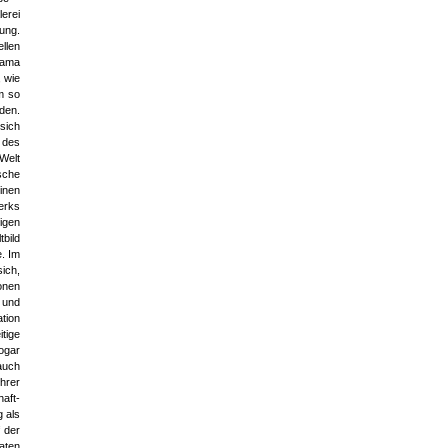
lerei
ung.
ellen
rama
 wie
um so
den.
 sich
t des
 Welt
sche
inen
erks
igen
bild
. Im
ich,
ionen
 und
tion
tige
ogar
 auch
hrer
haft-
g als
 der
aten