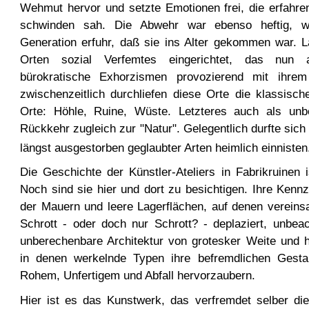
Wehmut hervor und setzte Emotionen frei, die erfahr
schwinden sah. Die Abwehr war ebenso heftig, wi
Generation erfuhr, daß sie ins Alter gekommen war. L
Orten sozial Verfemtes eingerichtet, das nun a
bürokratische Exhorzismen provozierend mit ihrem
zwischenzeitlich durchliefen diese Orte die klassisch
Orte: Höhle, Ruine, Wüste. Letzteres auch als unbef
Rückkehr zugleich zur "Natur". Gelegentlich durfte sich
längst ausgestorben geglaubter Arten heimlich einnisten
Die Geschichte der Künstler-Ateliers in Fabrikruinen 
Noch sind sie hier und dort zu besichtigen. Ihre Kenn
der Mauern und leere Lagerflächen, auf denen verein
Schrott - oder doch nur Schrott? - deplaziert, unbeacht
unberechenbare Architektur von grotesker Weite und 
in denen werkelnde Typen ihre befremdlichen Gest
Rohem, Unfertigem und Abfall hervorzaubern.
Hier ist es das Kunstwerk, das verfremdet selber di