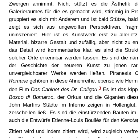
Zwergen annimmt. Nicht stützt es die Ästhetik d
Galerieraumes für die es gemacht wird, stimmig in Pro
gruppiert es sich mit Anderem und ist bald Stütze, bald
zeigt es sich aus ungewollten Perspektiven, fragm
uninszeniert. Hier ist es Kunstwerk erst zu allerle
Material, bizarre Gestalt und zufällig, aber nicht zu e
das Detail wird kommentarlos klar, es sind die Stru
solcher Orte erkennbar werden lassen. Es sind die näml
der Geschichte der neueren Kunst zu jenen rar
unvergleichbarer Werke werden ließen. Piranesis
C
Romane
gehören in diese Ahnenreihe, ebenso wie Herm
den Film
Das Cabinet des Dr. Caligari
.
Es ist das kip
3
Bosco di Bomarzo
, der Orkus und die Giganten die
John Martins Städte im Inferno zeigen in Höllenglut
zerschellen ließ. Es sind die einstürzenden Bauten i
auch die Entwürfe Etienne-Louis Boullés für den
Kenota
Zitiert wird und indem zitiert wird, wird zugleich verf