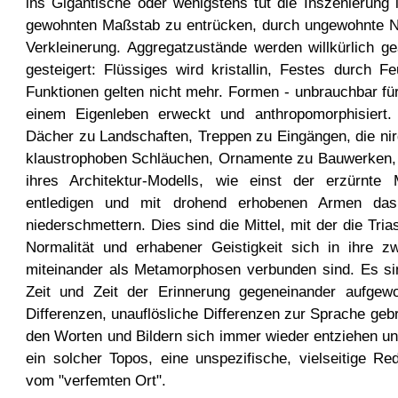
ins Gigantische oder wenigstens tut die Inszenierung
gewohnten Maßstab zu entrücken, durch ungewohnte N
Verkleinerung. Aggregatzustände werden willkürlich ge
gesteigert: Flüssiges wird kristallin, Festes durch Feu
Funktionen gelten nicht mehr. Formen - unbrauchbar f
einem Eigenleben erweckt und anthropomorphisiert.
Dächer zu Landschaften, Treppen zu Eingängen, die ni
klaustrophoben Schläuchen, Ornamente zu Bauwerken, St
ihres Architektur-Modells, wie einst der erzürnte
entledigen und mit drohend erhobenen Armen da
niederschmettern. Dies sind die Mittel, mit der die Tria
Normalität und erhabener Geistigkeit sich in ihre z
miteinander als Metamorphosen verbunden sind. Es sind
Zeit und Zeit der Erinnerung gegeneinander aufge
Differenzen, unauflösliche Differenzen zur Sprache gebr
den Worten und Bildern sich immer wieder entziehen un
ein solcher Topos, eine unspezifische, vielseitige Re
vom "verfemten Ort".